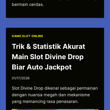
bermain cerdas.
GAME SLOT ONLINE
Trik & Statistik Akurat
Main Slot Divine Drop
Biar Auto Jackpot
01/17/2026
Slot Divine Drop dikenal sebagai permainan
dengan nuansa megah dan mekanisme
yang memancing rasa penasaran.