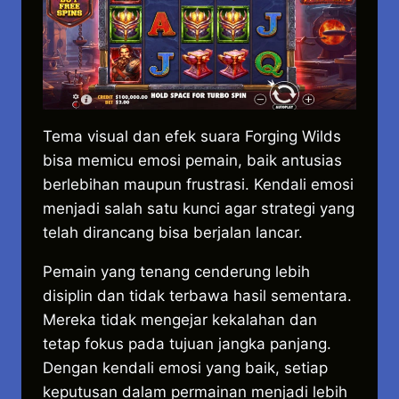
Tema visual dan efek suara Forging Wilds
bisa memicu emosi pemain, baik antusias
berlebihan maupun frustrasi. Kendali emosi
menjadi salah satu kunci agar strategi yang
telah dirancang bisa berjalan lancar.
Pemain yang tenang cenderung lebih
disiplin dan tidak terbawa hasil sementara.
Mereka tidak mengejar kekalahan dan
tetap fokus pada tujuan jangka panjang.
Dengan kendali emosi yang baik, setiap
keputusan dalam permainan menjadi lebih