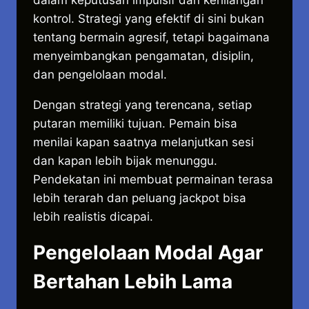
dalam keputusan impulsif dan kehilangan
kontrol. Strategi yang efektif di sini bukan
tentang bermain agresif, tetapi bagaimana
menyeimbangkan pengamatan, disiplin,
dan pengelolaan modal.
Dengan strategi yang terencana, setiap
putaran memiliki tujuan. Pemain bisa
menilai kapan saatnya melanjutkan sesi
dan kapan lebih bijak menunggu.
Pendekatan ini membuat permainan terasa
lebih terarah dan peluang jackpot bisa
lebih realistis dicapai.
Pengelolaan Modal Agar
Bertahan Lebih Lama