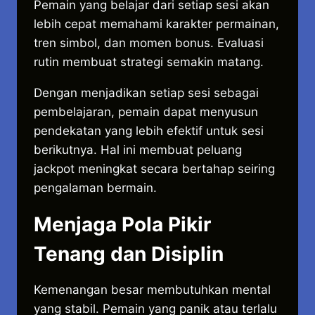
Pemain yang belajar dari setiap sesi akan
lebih cepat memahami karakter permainan,
tren simbol, dan momen bonus. Evaluasi
rutin membuat strategi semakin matang.
Dengan menjadikan setiap sesi sebagai
pembelajaran, pemain dapat menyusun
pendekatan yang lebih efektif untuk sesi
berikutnya. Hal ini membuat peluang
jackpot meningkat secara bertahap seiring
pengalaman bermain.
Menjaga Pola Pikir
Tenang dan Disiplin
Kemenangan besar membutuhkan mental
yang stabil. Pemain yang panik atau terlalu