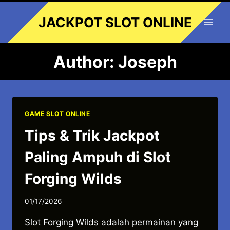
Skip
JACKPOT SLOT ONLINE
to
content
Author: Joseph
GAME SLOT ONLINE
Tips & Trik Jackpot
Paling Ampuh di Slot
Forging Wilds
01/17/2026
Slot Forging Wilds adalah permainan yang