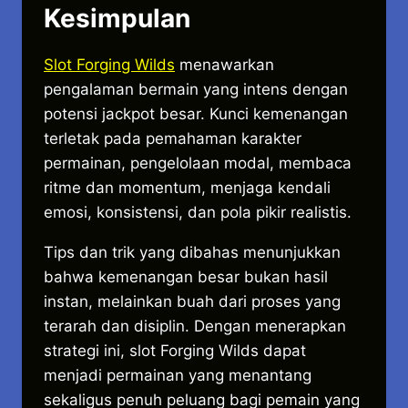
Kesimpulan
Slot Forging Wilds
menawarkan
pengalaman bermain yang intens dengan
potensi jackpot besar. Kunci kemenangan
terletak pada pemahaman karakter
permainan, pengelolaan modal, membaca
ritme dan momentum, menjaga kendali
emosi, konsistensi, dan pola pikir realistis.
Tips dan trik yang dibahas menunjukkan
bahwa kemenangan besar bukan hasil
instan, melainkan buah dari proses yang
terarah dan disiplin. Dengan menerapkan
strategi ini, slot Forging Wilds dapat
menjadi permainan yang menantang
sekaligus penuh peluang bagi pemain yang