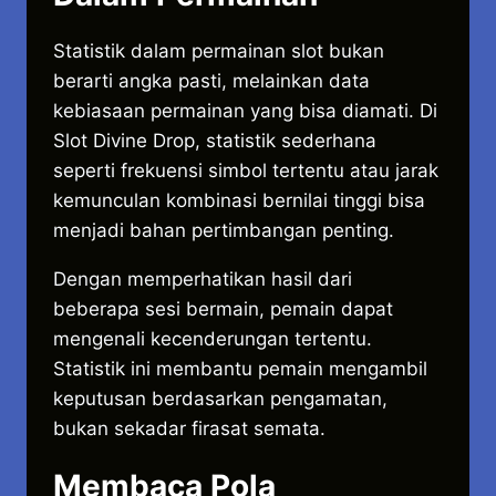
Statistik dalam permainan slot bukan
berarti angka pasti, melainkan data
kebiasaan permainan yang bisa diamati. Di
Slot Divine Drop, statistik sederhana
seperti frekuensi simbol tertentu atau jarak
kemunculan kombinasi bernilai tinggi bisa
menjadi bahan pertimbangan penting.
Dengan memperhatikan hasil dari
beberapa sesi bermain, pemain dapat
mengenali kecenderungan tertentu.
Statistik ini membantu pemain mengambil
keputusan berdasarkan pengamatan,
bukan sekadar firasat semata.
Membaca Pola