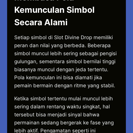
Kemunculan Simbol
Secara Alami
Setiap simbol di Slot Divine Drop memiliki
peran dan nilai yang berbeda. Beberapa
simbol muncul lebih sering sebagai pengisi
gulungan, sementara simbol bernilai tinggi
biasanya muncul dengan jeda tertentu.
Pola kemunculan ini bisa diamati jika
pemain bermain dengan ritme yang stabil.
Ketika simbol tertentu mulai muncul lebih
sering dalam rentang waktu singkat, hal
tersebut bisa menjadi sinyal bahwa
permainan sedang bergerak ke fase yang
lebih aktif. Pengamatan seperti ini