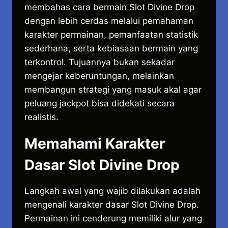
membahas cara bermain Slot Divine Drop
dengan lebih cerdas melalui pemahaman
karakter permainan, pemanfaatan statistik
sederhana, serta kebiasaan bermain yang
terkontrol. Tujuannya bukan sekadar
mengejar keberuntungan, melainkan
membangun strategi yang masuk akal agar
peluang jackpot bisa didekati secara
realistis.
Memahami Karakter
Dasar Slot Divine Drop
Langkah awal yang wajib dilakukan adalah
mengenali karakter dasar Slot Divine Drop.
Permainan ini cenderung memiliki alur yang