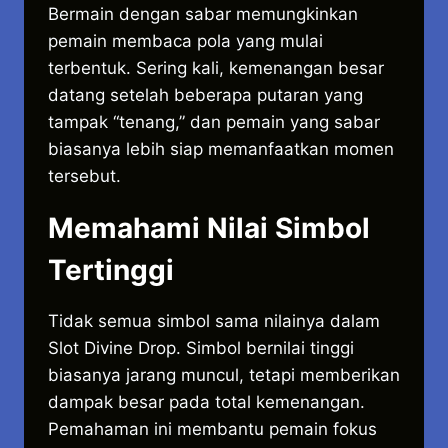
Bermain dengan sabar memungkinkan
pemain membaca pola yang mulai
terbentuk. Sering kali, kemenangan besar
datang setelah beberapa putaran yang
tampak “tenang,” dan pemain yang sabar
biasanya lebih siap memanfaatkan momen
tersebut.
Memahami Nilai Simbol
Tertinggi
Tidak semua simbol sama nilainya dalam
Slot Divine Drop. Simbol bernilai tinggi
biasanya jarang muncul, tetapi memberikan
dampak besar pada total kemenangan.
Pemahaman ini membantu pemain fokus