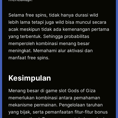
Selama free spins, tidak hanya durasi wild
lebih lama tetapi juga wild bisa muncul secara
acak meskipun tidak ada kemenangan pertama
yang terbentuk. Sehingga probabilitas
memperoleh kombinasi menang besar
meningkat. Memahami alur aktivasi dan
manfaat free spins.
Kesimpulan
Menang besar di game slot Gods of Giza
memerlukan kombinasi antara pemahaman
mekanisme permainan. Pengelolaan taruhan
yang bijak, serta pemanfaatan fitur-fitur bonus