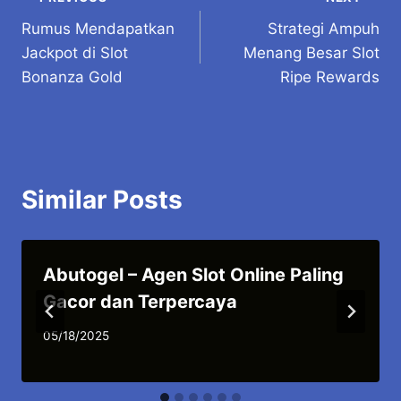
Post
Rumus Mendapatkan
Strategi Ampuh
navigation
Jackpot di Slot
Menang Besar Slot
Bonanza Gold
Ripe Rewards
Similar Posts
Abutogel – Agen Slot Online Paling
Gacor dan Terpercaya
05/18/2025