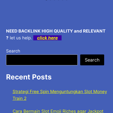
NEED BACKLINK HIGH QUALITY and RELEVANT
?
let us help.
click here
Search
Search
Recent Posts
Strategi Free Spin Menguntungkan Slot Money
Train 2
Cara Bermain Slot Emoji Riches agar Jackpot