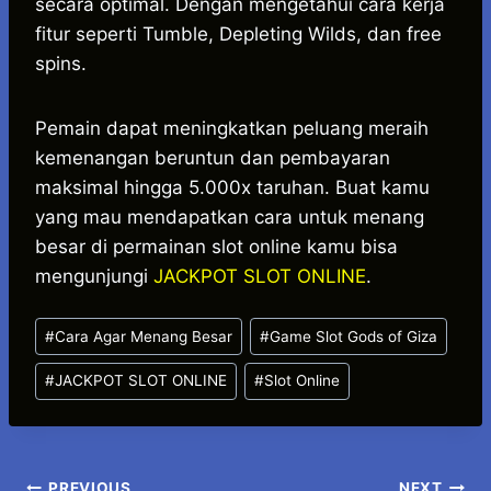
secara optimal. Dengan mengetahui cara kerja
fitur seperti Tumble, Depleting Wilds, dan free
spins.
Pemain dapat meningkatkan peluang meraih
kemenangan beruntun dan pembayaran
maksimal hingga 5.000x taruhan. Buat kamu
yang mau mendapatkan cara untuk menang
besar di permainan slot online kamu bisa
mengunjungi
JACKPOT SLOT ONLINE
.
Post
#
Cara Agar Menang Besar
#
Game Slot Gods of Giza
Tags:
#
JACKPOT SLOT ONLINE
#
Slot Online
PREVIOUS
NEXT