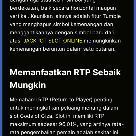
berdekatan, baik secara horizontal maupun
vertikal. Keunikan lainnya adalah fitur Tumble
yang menghapus simbol kemenangan dan
menggantikannya dengan simbol baru dari
atas,
JACKPOT SLOT ONLINE
memungkinkan
kemenangan beruntun dalam satu putaran.
Memanfaatkan RTP Sebaik
Mungkin
Memahami RTP (Return to Player) penting
untuk meningkatkan peluang menang dalam
slot Gods of Giza. Slot ini memiliki RTP
maksimum sebesar 96,01%, yang artinya rata-
rata pengembalian pemain adalah sekitar ini