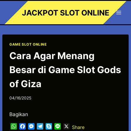
Skip
JACKPOT SLOT ONLINE
to
content
GAME SLOT ONLINE
Cara Agar Menang
Besar di Game Slot Gods
of Giza
04/16/2025
Bagikan
W
F
M
T
S
L
X
Share