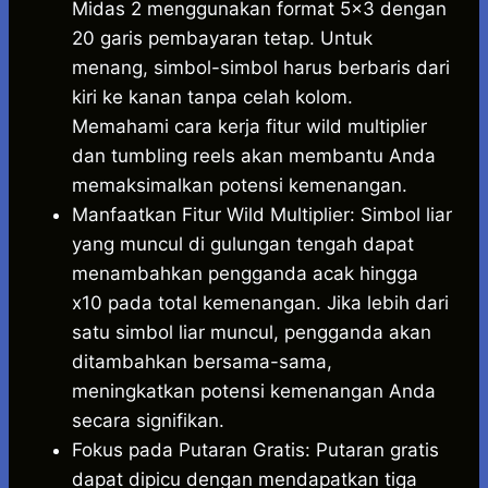
Midas 2 menggunakan format 5×3 dengan
20 garis pembayaran tetap. Untuk
menang, simbol-simbol harus berbaris dari
kiri ke kanan tanpa celah kolom.
Memahami cara kerja fitur wild multiplier
dan tumbling reels akan membantu Anda
memaksimalkan potensi kemenangan.
Manfaatkan Fitur Wild Multiplier: Simbol liar
yang muncul di gulungan tengah dapat
menambahkan pengganda acak hingga
x10 pada total kemenangan. Jika lebih dari
satu simbol liar muncul, pengganda akan
ditambahkan bersama-sama,
meningkatkan potensi kemenangan Anda
secara signifikan.
Fokus pada Putaran Gratis: Putaran gratis
dapat dipicu dengan mendapatkan tiga