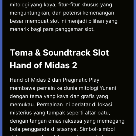
mitologi yang kaya, fitur-fitur khusus yang
menguntungkan, dan potensi kemenangan
besar membuat slot ini menjadi pilihan yang
menarik bagi para penggemar slot.
Tema & Soundtrack Slot
Hand of Midas 2
Hand of Midas 2 dari Pragmatic Play
membawa pemain ke dunia mitologi Yunani
dengan tema yang kaya dan grafis yang
memukau. Permainan ini berlatar di lokasi
misterius yang tampak seperti altar batu,
dengan tangan emas raksasa yang memegang
bola pengganda di atasnya. Simbol-simbol