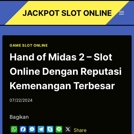
Skip
JACKPOT SLOT ONLINE
to
content
GAME SLOT ONLINE
Hand of Midas 2 – Slot
Online Dengan Reputasi
Kemenangan Terbesar
07/22/2024
Bagikan
W
F
M
T
S
L
X
Share