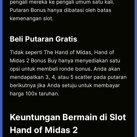
pengali mereka ke pengali umum satu kali.
Putaran Bonus hanya dibatasi oleh batas
kemenangan slot.
Beli Putaran Gratis
Tidak seperti The Hand of Midas, Hand of
Midas 2 Bonus Buy hanya menyediakan satu
opsi untuk membeli ronde bonus. Anda akan
mendapatkan 3, 4, atau 5 scatter pada putaran
berikutnya jika Anda setuju untuk membayar
harga 100x taruhan.
Keuntungan Bermain di Slot
Hand of Midas 2