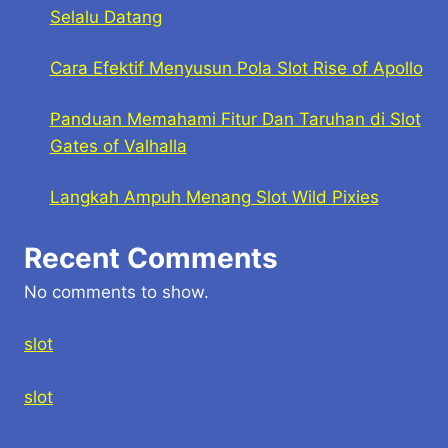
Selalu Datang
Cara Efektif Menyusun Pola Slot Rise of Apollo
Panduan Memahami Fitur Dan Taruhan di Slot
Gates of Valhalla
Langkah Ampuh Menang Slot Wild Pixies
Recent Comments
No comments to show.
slot
slot