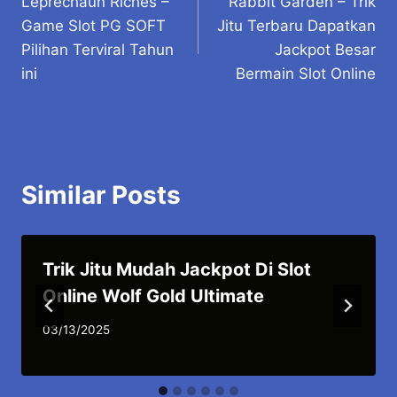
Leprechaun Riches –
Rabbit Garden – Trik
navigation
Game Slot PG SOFT
Jitu Terbaru Dapatkan
Pilihan Terviral Tahun
Jackpot Besar
ini
Bermain Slot Online
Similar Posts
Trik Jitu Mudah Jackpot Di Slot
Online Wolf Gold Ultimate
03/13/2025