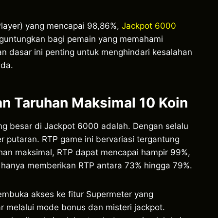
o Player) yang mencapai 98,86%,
Jackpot 6000
guntungkan bagi pemain yang memahami
 dasar ini penting untuk menghindari kesalahan
da.
n Taruhan Maksimal 10 Koin
ang besar di Jackpot 6000 adalah. Dengan selalu
 putaran. RTP game ini bervariasi tergantung
uhan maksimal, RTP dapat mencapai hampir 99%,
it hanya memberikan RTP antara 73% hingga 79%.
mbuka akses ke fitur Supermeter yang
 melalui mode bonus dan misteri jackpot.