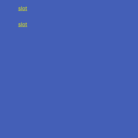
slot
slot