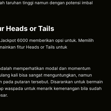
lah taruhan tinggi namun dengan potensi imbal
r Heads or Tails
Jackpot 6000 memberikan opsi untuk. Memilih
nkan fitur Heads or Tails untuk
i adalah memperhatikan modal dan momentum
ang kali bisa sangat menguntungkan, namun
an pada putaran tersebut. Disarankan untuk bermain
etap waspada untuk menarik kemenangan bila sudah
sar.