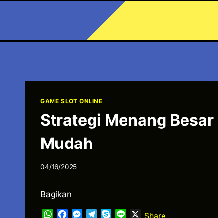
Skip
to
content
GAME SLOT ONLINE
Strategi Menang Besar
Mudah
04/16/2025
Bagikan
W
F
M
T
S
L
X
Share