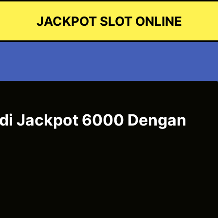
JACKPOT SLOT ONLINE
 di Jackpot 6000 Dengan