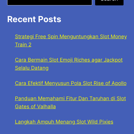
Recent Posts
Strategi Free Spin Menguntungkan Slot Money
Train 2
Cara Bermain Slot Emoji Riches agar Jackpot
Selalu Datang
Cara Efektif Menyusun Pola Slot Rise of Apollo
Panduan Memahami Fitur Dan Taruhan di Slot
Gates of Valhalla
Langkah Ampuh Menang Slot Wild Pixies