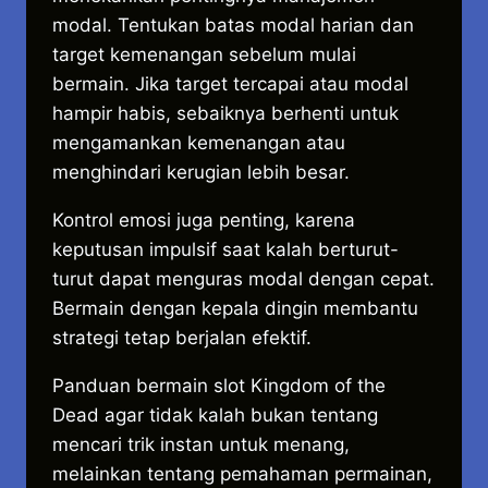
modal. Tentukan batas modal harian dan
target kemenangan sebelum mulai
bermain. Jika target tercapai atau modal
hampir habis, sebaiknya berhenti untuk
mengamankan kemenangan atau
menghindari kerugian lebih besar.
Kontrol emosi juga penting, karena
keputusan impulsif saat kalah berturut-
turut dapat menguras modal dengan cepat.
Bermain dengan kepala dingin membantu
strategi tetap berjalan efektif.
Panduan bermain slot Kingdom of the
Dead agar tidak kalah bukan tentang
mencari trik instan untuk menang,
melainkan tentang pemahaman permainan,