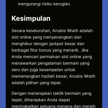
mengurangi risiko kerugian.
Kesimpulan
Secara keseluruhan, Anubis Wrath adalah
slot online yang menyenangkan dan
menghibur dengan jackpot besar dan
berbagai fitur bonus yang menarik. Jika
Anda mencari permainan slot online yang
menawarkan pengalaman bermain yang
seru dan juga kesempatan untuk
memenangkan hadiah besar, Anubis Wrath
adalah pilihan yang tepat.
Dengan menerapkan taktik bermain yang
tepat, diharapkan Anda dapat
meningkatkan peluang menang dan meraih