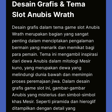
Desain Grafis & Tema
Slot Anubis Wrath
Desain grafis dalam tema game slot Anubis
Wrath merupakan bagian yang sangat
penting dalam menciptakan pengalaman
bermain yang menarik dan memikat bagi
para pemain. Tema ini mengambil inspirasi
dari dewa Anubis dalam mitologi Mesir
kuno, yang merupakan dewa yang
melindungi dunia bawah dan memimpin
proses peremajaan jiwa. Dalam desain
grafis game slot ini, gambar-gambar
Anubis yang misterius dan simbol-simbol
khas Mesir. Seperti piramida dan hieroglif
ditampilkan dengan detail yang