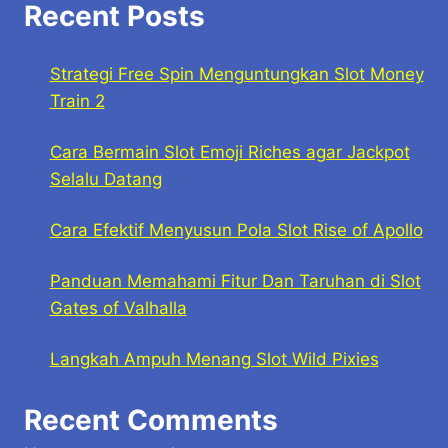
Recent Posts
Strategi Free Spin Menguntungkan Slot Money
Train 2
Cara Bermain Slot Emoji Riches agar Jackpot
Selalu Datang
Cara Efektif Menyusun Pola Slot Rise of Apollo
Panduan Memahami Fitur Dan Taruhan di Slot
Gates of Valhalla
Langkah Ampuh Menang Slot Wild Pixies
Recent Comments