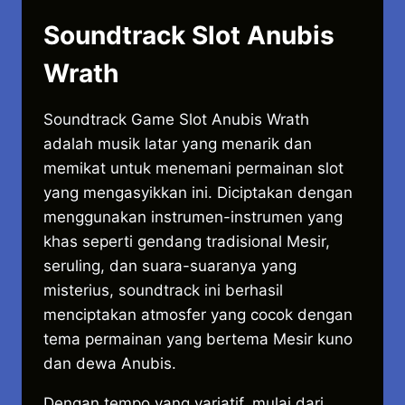
Soundtrack Slot Anubis
Wrath
Soundtrack Game Slot Anubis Wrath
adalah musik latar yang menarik dan
memikat untuk menemani permainan slot
yang mengasyikkan ini. Diciptakan dengan
menggunakan instrumen-instrumen yang
khas seperti gendang tradisional Mesir,
seruling, dan suara-suaranya yang
misterius, soundtrack ini berhasil
menciptakan atmosfer yang cocok dengan
tema permainan yang bertema Mesir kuno
dan dewa Anubis.
Dengan tempo yang variatif, mulai dari