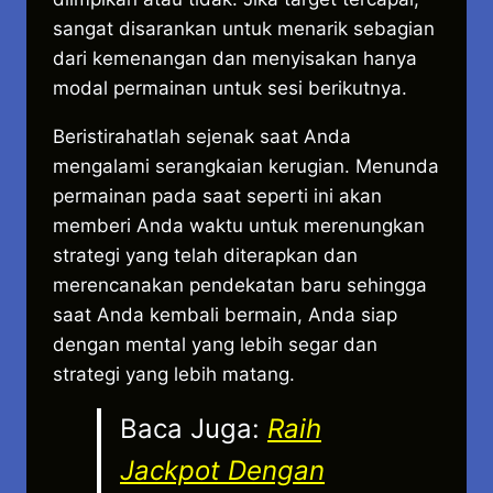
sangat disarankan untuk menarik sebagian
dari kemenangan dan menyisakan hanya
modal permainan untuk sesi berikutnya.
Beristirahatlah sejenak saat Anda
mengalami serangkaian kerugian. Menunda
permainan pada saat seperti ini akan
memberi Anda waktu untuk merenungkan
strategi yang telah diterapkan dan
merencanakan pendekatan baru sehingga
saat Anda kembali bermain, Anda siap
dengan mental yang lebih segar dan
strategi yang lebih matang.
Baca Juga:
Raih
Jackpot Dengan