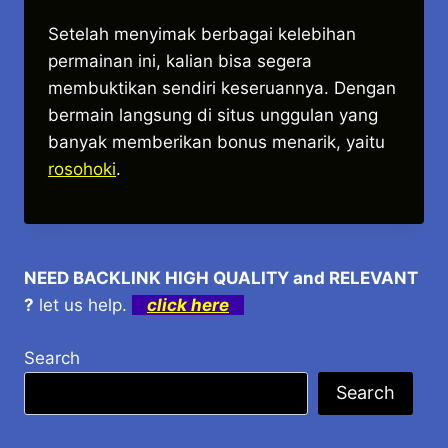
Setelah menyimak berbagai kelebihan
permainan ini, kalian bisa segera
membuktikan sendiri keseruannya. Dengan
bermain langsung di situs unggulan yang
banyak memberikan bonus menarik, yaitu
rosohoki
.
NEED BACKLINK HIGH QUALITY and RELEVANT
?
let us help.
click here
Search
Search