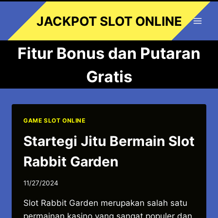
Skip
JACKPOT SLOT ONLINE
to
content
Fitur Bonus dan Putaran
Gratis
GAME SLOT ONLINE
Startegi Jitu Bermain Slot
Rabbit Garden
11/27/2024
Slot Rabbit Garden merupakan salah satu
permainan kasino yang sangat populer dan