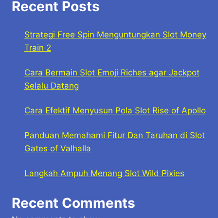
Recent Posts
Strategi Free Spin Menguntungkan Slot Money
Train 2
Cara Bermain Slot Emoji Riches agar Jackpot
Selalu Datang
Cara Efektif Menyusun Pola Slot Rise of Apollo
Panduan Memahami Fitur Dan Taruhan di Slot
Gates of Valhalla
Langkah Ampuh Menang Slot Wild Pixies
Recent Comments