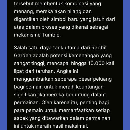
tersebut membentuk kombinasi yang
menang, mereka akan hilang dan
digantikan oleh simbol baru yang jatuh dari
atas dalam proses yang dikenal sebagai
mekanisme Tumble.
Salah satu daya tarik utama dari Rabbit
Garden adalah potensi kemenangan yang
sangat tinggi, mencapai hingga 10.000 kali
lipat dari taruhan. Angka ini
menggambarkan seberapa besar peluang
bagi pemain untuk meraih keuntungan
signifikan jika mereka beruntung dalam
permainan. Oleh karena itu, penting bagi
para pemain untuk memanfaatkan setiap
aspek yang ditawarkan dalam permainan
ini untuk meraih hasil maksimal.