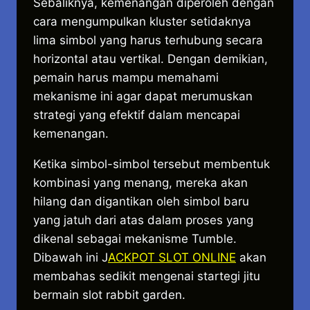
Sebaliknya, kemenangan diperoleh dengan
cara mengumpulkan kluster setidaknya
lima simbol yang harus terhubung secara
horizontal atau vertikal. Dengan demikian,
pemain harus mampu memahami
mekanisme ini agar dapat merumuskan
strategi yang efektif dalam mencapai
kemenangan.
Ketika simbol-simbol tersebut membentuk
kombinasi yang menang, mereka akan
hilang dan digantikan oleh simbol baru
yang jatuh dari atas dalam proses yang
dikenal sebagai mekanisme Tumble.
Dibawah ini J
ACKPOT SLOT ONLINE
akan
membahas sedikit mengenai startegi jitu
bermain slot rabbit garden.