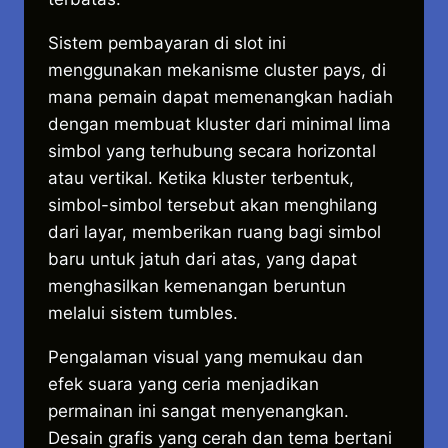
Sistem pembayaran di slot ini
menggunakan mekanisme cluster pays, di
mana pemain dapat memenangkan hadiah
dengan membuat kluster dari minimal lima
simbol yang terhubung secara horizontal
atau vertikal. Ketika kluster terbentuk,
simbol-simbol tersebut akan menghilang
dari layar, memberikan ruang bagi simbol
baru untuk jatuh dari atas, yang dapat
menghasilkan kemenangan beruntun
melalui sistem tumbles.
Pengalaman visual yang memukau dan
efek suara yang ceria menjadikan
permainan ini sangat menyenangkan.
Desain grafis yang cerah dan tema bertani