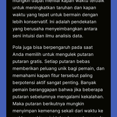
mungkin dapat menilai kapan waktu terbaik
untuk meningkatkan taruhan dan kapan
waktu yang tepat untuk bermain dengan
lebih konservatif. Ini adalah pendekatan
yang berusaha menyeimbangkan antara
seni intuisi dan ilmu analisis data.
Pola juga bisa berpengaruh pada saat
Anda memilih untuk mengulek putaran
putaran gratis. Setiap putaran bebas
memberikan peluang unik bagi pemain, dan
memahami kapan fitur tersebut paling
berpotensi aktif sangat penting. Banyak
pemain beranggapan bahwa jika beberapa
putaran sebelumnya mengalami kekalahan.
Maka putaran berikutnya mungkin
menyimpan kemenang sekali dari waktu ke