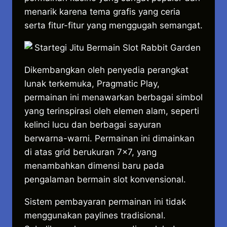
menarik karena tema grafis yang ceria
serta fitur-fitur yang menggugah semangat.
Dikembangkan oleh penyedia perangkat
lunak terkemuka, Pragmatic Play,
permainan ini menawarkan berbagai simbol
yang terinspirasi oleh elemen alam, seperti
kelinci lucu dan berbagai sayuran
berwarna-warni. Permainan ini dimainkan
di atas grid berukuran 7×7, yang
menambahkan dimensi baru pada
pengalaman bermain slot konvensional.
Sistem pembayaran permainan ini tidak
menggunakan paylines tradisional.