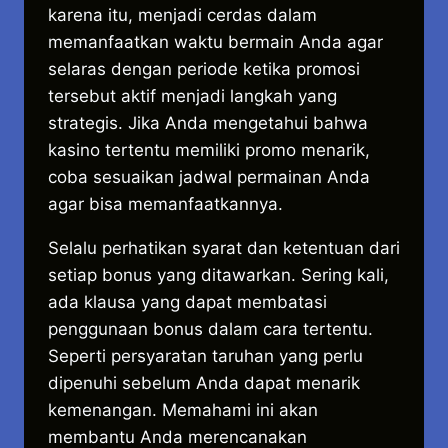
karena itu, menjadi cerdas dalam
memanfaatkan waktu bermain Anda agar
selaras dengan periode ketika promosi
tersebut aktif menjadi langkah yang
strategis. Jika Anda mengetahui bahwa
kasino tertentu memiliki promo menarik,
coba sesuaikan jadwal permainan Anda
agar bisa memanfaatkannya.
Selalu perhatikan syarat dan ketentuan dari
setiap bonus yang ditawarkan. Sering kali,
ada klausa yang dapat membatasi
penggunaan bonus dalam cara tertentu.
Seperti persyaratan taruhan yang perlu
dipenuhi sebelum Anda dapat menarik
kemenangan. Memahami ini akan
membantu Anda merencanakan