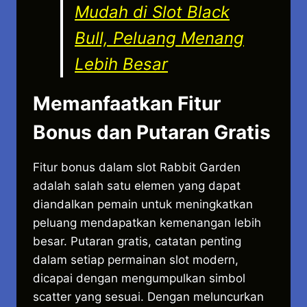
Mudah di Slot Black
Bull, Peluang Menang
Lebih Besar
Memanfaatkan Fitur
Bonus dan Putaran Gratis
Fitur bonus dalam slot Rabbit Garden
adalah salah satu elemen yang dapat
diandalkan pemain untuk meningkatkan
peluang mendapatkan kemenangan lebih
besar. Putaran gratis, catatan penting
dalam setiap permainan slot modern,
dicapai dengan mengumpulkan simbol
scatter yang sesuai. Dengan meluncurkan