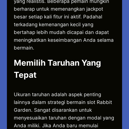
yang realistis. Beberapa pemain mungkin
berharap untuk memenangkan jackpot
besar setiap kali fitur ini aktif. Padahal
terkadang kemenangan kecil yang
bertahap lebih mudah dicapai dan dapat
meningkatkan keseimbangan Anda selama
bermain.
Memilih Taruhan Yang
Tepat
Ukuran taruhan adalah aspek penting
lainnya dalam strategi bermain slot Rabbit
Garden. Sangat disarankan untuk
menyesuaikan taruhan dengan modal yang
Anda miliki. Jika Anda baru memulai