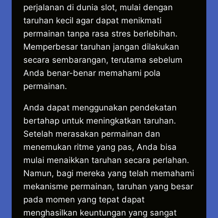
perjalanan di dunia slot, mulai dengan
taruhan kecil agar dapat menikmati
permainan tanpa rasa stres berlebihan.
Memperbesar taruhan jangan dilakukan
secara sembarangan, terutama sebelum
Anda benar-benar memahami pola
permainan.
Anda dapat menggunakan pendekatan
bertahap untuk meningkatkan taruhan.
Setelah merasakan permainan dan
menemukan ritme yang pas, Anda bisa
mulai menaikkan taruhan secara perlahan.
Namun, bagi mereka yang telah memahami
mekanisme permainan, taruhan yang besar
pada momen yang tepat dapat
menghasilkan keuntungan yang sangat