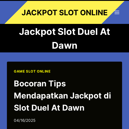
Skip
JACKPOT SLOT ONLINE
to
content
Jackpot Slot Duel At
Dawn
GAME SLOT ONLINE
Bocoran Tips
Mendapatkan Jackpot di
Slot Duel At Dawn
04/16/2025