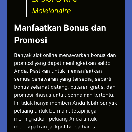
Moleionaire
Manfaatkan Bonus dan
Promosi
Banyak slot online menawarkan bonus dan
promosi yang dapat meningkatkan saldo
Anda. Pastikan untuk memanfaatkan
semua penawaran yang tersedia, seperti
bonus selamat datang, putaran gratis, dan
promosi khusus untuk permainan tertentu.
Ini tidak hanya memberi Anda lebih banyak
peluang untuk bermain, tetapi juga
meningkatkan peluang Anda untuk
mendapatkan jackpot tanpa harus