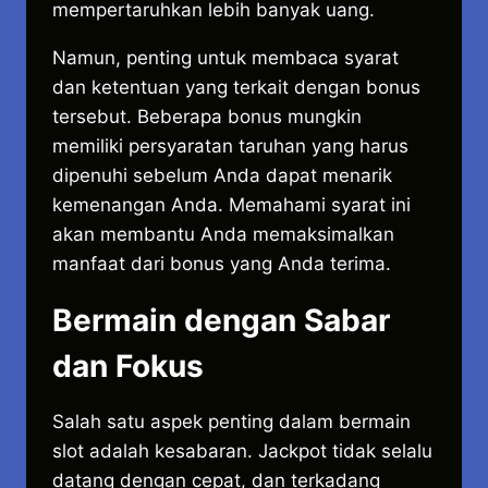
mempertaruhkan lebih banyak uang.
Namun, penting untuk membaca syarat
dan ketentuan yang terkait dengan bonus
tersebut. Beberapa bonus mungkin
memiliki persyaratan taruhan yang harus
dipenuhi sebelum Anda dapat menarik
kemenangan Anda. Memahami syarat ini
akan membantu Anda memaksimalkan
manfaat dari bonus yang Anda terima.
Bermain dengan Sabar
dan Fokus
Salah satu aspek penting dalam bermain
slot adalah kesabaran. Jackpot tidak selalu
datang dengan cepat, dan terkadang