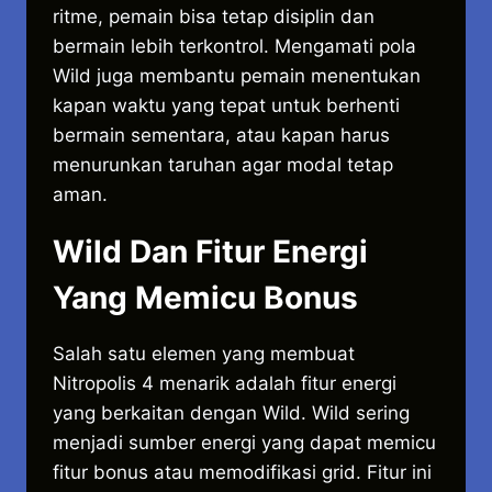
ritme, pemain bisa tetap disiplin dan
bermain lebih terkontrol. Mengamati pola
Wild juga membantu pemain menentukan
kapan waktu yang tepat untuk berhenti
bermain sementara, atau kapan harus
menurunkan taruhan agar modal tetap
aman.
Wild Dan Fitur Energi
Yang Memicu Bonus
Salah satu elemen yang membuat
Nitropolis 4 menarik adalah fitur energi
yang berkaitan dengan Wild. Wild sering
menjadi sumber energi yang dapat memicu
fitur bonus atau memodifikasi grid. Fitur ini