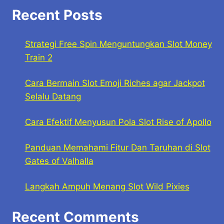
Recent Posts
Strategi Free Spin Menguntungkan Slot Money
Train 2
Cara Bermain Slot Emoji Riches agar Jackpot
Selalu Datang
Cara Efektif Menyusun Pola Slot Rise of Apollo
Panduan Memahami Fitur Dan Taruhan di Slot
Gates of Valhalla
Langkah Ampuh Menang Slot Wild Pixies
Recent Comments