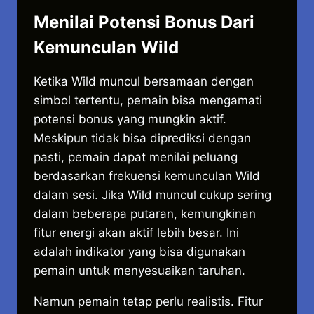
Menilai Potensi Bonus Dari
Kemunculan Wild
Ketika Wild muncul bersamaan dengan
simbol tertentu, pemain bisa mengamati
potensi bonus yang mungkin aktif.
Meskipun tidak bisa diprediksi dengan
pasti, pemain dapat menilai peluang
berdasarkan frekuensi kemunculan Wild
dalam sesi. Jika Wild muncul cukup sering
dalam beberapa putaran, kemungkinan
fitur energi akan aktif lebih besar. Ini
adalah indikator yang bisa digunakan
pemain untuk menyesuaikan taruhan.
Namun pemain tetap perlu realistis. Fitur