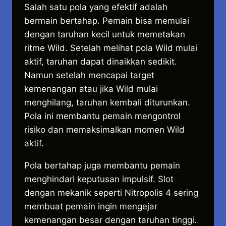
Salah satu pola yang efektif adalah
bermain bertahap. Pemain bisa memulai
dengan taruhan kecil untuk memetakan
ritme Wild. Setelah melihat pola Wild mulai
aktif, taruhan dapat dinaikkan sedikit.
Namun setelah mencapai target
kemenangan atau jika Wild mulai
menghilang, taruhan kembali diturunkan.
Pola ini membantu pemain mengontrol
risiko dan memaksimalkan momen Wild
aktif.
Pola bertahap juga membantu pemain
menghindari keputusan impulsif. Slot
dengan mekanik seperti Nitropolis 4 sering
membuat pemain ingin mengejar
kemenangan besar dengan taruhan tinggi.