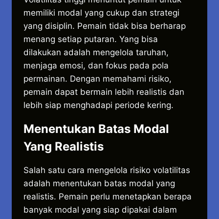
memiliki modal yang cukup dan strategi
yang disiplin. Pemain tidak bisa berharap
menang setiap putaran. Yang bisa
dilakukan adalah mengelola taruhan,
menjaga emosi, dan fokus pada pola
permainan. Dengan memahami risiko,
pemain dapat bermain lebih realistis dan
lebih siap menghadapi periode kering.
Menentukan Batas Modal
Yang Realistis
Salah satu cara mengelola risiko volatilitas
adalah menentukan batas modal yang
realistis. Pemain perlu menetapkan berapa
banyak modal yang siap dipakai dalam