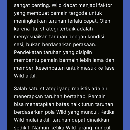
sangat penting. Wild dapat menjadi faktor
yang membuat pemain tergoda untuk
meningkatkan taruhan terlalu cepat. Oleh
karena itu, strategi terbaik adalah
menyesuaikan taruhan dengan kondisi
sesi, bukan berdasarkan perasaan.
Pendekatan taruhan yang disiplin
membantu pemain bermain lebih lama dan
memberi kesempatan untuk masuk ke fase
Wild aktif.
Salah satu strategi yang realistis adalah
menerapkan taruhan bertahap. Pemain
bisa menetapkan batas naik turun taruhan
berdasarkan pola Wild yang muncul. Ketika
Wild mulai aktif, taruhan dapat dinaikkan
sedikit. Namun ketika Wild jarang muncul,