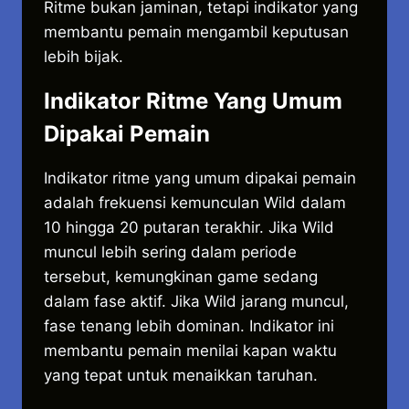
Ritme bukan jaminan, tetapi indikator yang
membantu pemain mengambil keputusan
lebih bijak.
Indikator Ritme Yang Umum
Dipakai Pemain
Indikator ritme yang umum dipakai pemain
adalah frekuensi kemunculan Wild dalam
10 hingga 20 putaran terakhir. Jika Wild
muncul lebih sering dalam periode
tersebut, kemungkinan game sedang
dalam fase aktif. Jika Wild jarang muncul,
fase tenang lebih dominan. Indikator ini
membantu pemain menilai kapan waktu
yang tepat untuk menaikkan taruhan.