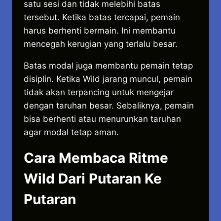
satu sesi dan tidak melebihi batas
tersebut. Ketika batas tercapai, pemain
harus berhenti bermain. Ini membantu
mencegah kerugian yang terlalu besar.
Batas modal juga membantu pemain tetap
disiplin. Ketika Wild jarang muncul, pemain
tidak akan terpancing untuk mengejar
dengan taruhan besar. Sebaliknya, pemain
bisa berhenti atau menurunkan taruhan
agar modal tetap aman.
Cara Membaca Ritme
Wild Dari Putaran Ke
Putaran