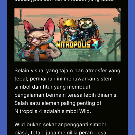
Selain visual yang tajam dan atmosfer yang
tebal, permainan ini menawarkan sistem
simbol dan fitur yang membuat
pengalaman bermain terasa lebih dinamis.
Salah satu elemen paling penting di
Nitropolis 4 adalah simbol Wild.
Wild bukan sekadar pengganti simbol
biasa, tetapi juga memiliki peran besar