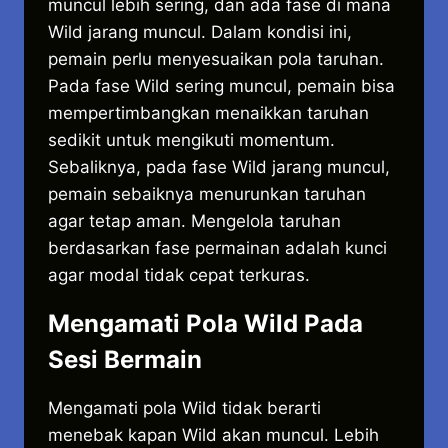
muncul lebih sering, dan ada fase di mana
Wild jarang muncul. Dalam kondisi ini,
pemain perlu menyesuaikan pola taruhan.
Pada fase Wild sering muncul, pemain bisa
mempertimbangkan menaikkan taruhan
sedikit untuk mengikuti momentum.
Sebaliknya, pada fase Wild jarang muncul,
pemain sebaiknya menurunkan taruhan
agar tetap aman. Mengelola taruhan
berdasarkan fase permainan adalah kunci
agar modal tidak cepat terkuras.
Mengamati Pola Wild Pada
Sesi Bermain
Mengamati pola Wild tidak berarti
menebak kapan Wild akan muncul. Lebih