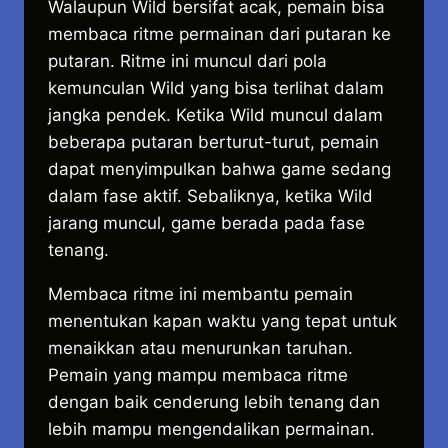
Walaupun Wild bersifat acak, pemain bisa
membaca ritme permainan dari putaran ke
putaran. Ritme ini muncul dari pola
kemunculan Wild yang bisa terlihat dalam
jangka pendek. Ketika Wild muncul dalam
beberapa putaran berturut-turut, pemain
dapat menyimpulkan bahwa game sedang
dalam fase aktif. Sebaliknya, ketika Wild
jarang muncul, game berada pada fase
tenang.
Membaca ritme ini membantu pemain
menentukan kapan waktu yang tepat untuk
menaikkan atau menurunkan taruhan.
Pemain yang mampu membaca ritme
dengan baik cenderung lebih tenang dan
lebih mampu mengendalikan permainan.