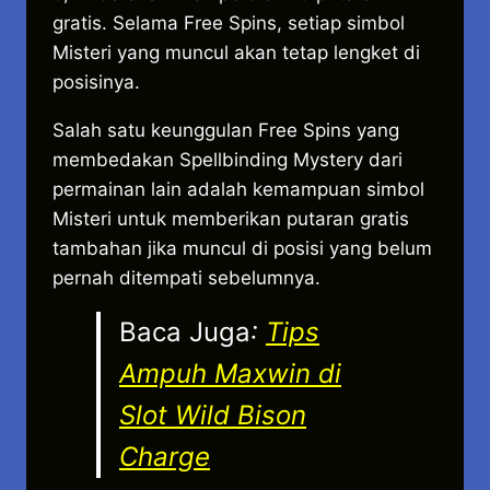
gratis. Selama Free Spins, setiap simbol
Misteri yang muncul akan tetap lengket di
posisinya.
Salah satu keunggulan Free Spins yang
membedakan Spellbinding Mystery dari
permainan lain adalah kemampuan simbol
Misteri untuk memberikan putaran gratis
tambahan jika muncul di posisi yang belum
pernah ditempati sebelumnya.
Baca Juga
:
Tips
Ampuh Maxwin di
Slot Wild Bison
Charge