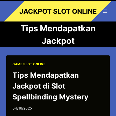
Skip
JACKPOT SLOT ONLINE
to
content
Tips Mendapatkan
Jackpot
GAME SLOT ONLINE
Tips Mendapatkan
Jackpot di Slot
Spellbinding Mystery
04/16/2025