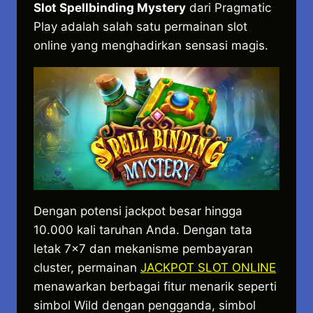
Slot Spellbinding Mystery
dari Pragmatic
Play adalah salah satu permainan slot
online yang menghadirkan sensasi magis.
Dengan potensi jackpot besar hingga
10.000 kali taruhan Anda. Dengan tata
letak 7×7 dan mekanisme pembayaran
cluster, permainan
JACKPOT SLOT ONLINE
menawarkan berbagai fitur menarik seperti
simbol Wild dengan pengganda, simbol