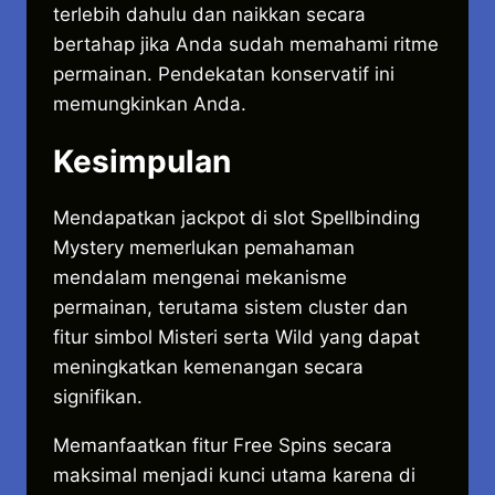
terlebih dahulu dan naikkan secara
bertahap jika Anda sudah memahami ritme
permainan. Pendekatan konservatif ini
memungkinkan Anda.
Kesimpulan
Mendapatkan jackpot di slot Spellbinding
Mystery memerlukan pemahaman
mendalam mengenai mekanisme
permainan, terutama sistem cluster dan
fitur simbol Misteri serta Wild yang dapat
meningkatkan kemenangan secara
signifikan.
Memanfaatkan fitur Free Spins secara
maksimal menjadi kunci utama karena di