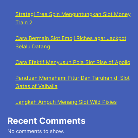
Strategi Free Spin Menguntungkan Slot Money
Train 2
Cara Bermain Slot Emoji Riches agar Jackpot
Selalu Datang
Cara Efektif Menyusun Pola Slot Rise of Apollo
Panduan Memahami Fitur Dan Taruhan di Slot
Gates of Valhalla
Langkah Ampuh Menang Slot Wild Pixies
Recent Comments
No comments to show.