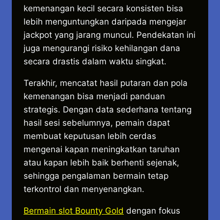
kemenangan kecil secara konsisten bisa
lebih menguntungkan daripada mengejar
jackpot yang jarang muncul. Pendekatan ini
juga mengurangi risiko kehilangan dana
secara drastis dalam waktu singkat.
Terakhir, mencatat hasil putaran dan pola
kemenangan bisa menjadi panduan
strategis. Dengan data sederhana tentang
hasil sesi sebelumnya, pemain dapat
membuat keputusan lebih cerdas
mengenai kapan meningkatkan taruhan
atau kapan lebih baik berhenti sejenak,
sehingga pengalaman bermain tetap
terkontrol dan menyenangkan.
Bermain slot Bounty Gold
dengan fokus