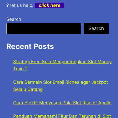
?
let us help.
click here
Search
Search
Recent Posts
Strategi Free Spin Menguntungkan Slot Money
Train 2
Cara Bermain Slot Emoji Riches agar Jackpot
Selalu Datang
Cara Efektif Menyusun Pola Slot Rise of Apollo
Panduan Memahami Fitur Dan Taruhan di Slot