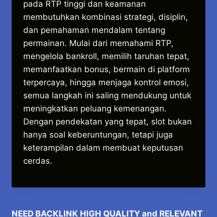
pada RTP tinggi dan keamanan
membutuhkan kombinasi strategi, disiplin,
dan pemahaman mendalam tentang
permainan. Mulai dari memahami RTP,
mengelola bankroll, memilih taruhan tepat,
memanfaatkan bonus, bermain di platform
terpercaya, hingga menjaga kontrol emosi,
semua langkah ini saling mendukung untuk
meningkatkan peluang kemenangan.
Dengan pendekatan yang tepat, slot bukan
hanya soal keberuntungan, tetapi juga
keterampilan dalam membuat keputusan
cerdas.
NEED BACKLINK HIGH QUALITY and RELEVANT