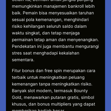
memungkinkan manajemen bankroll lebih
baik. Pemain bisa menyesuaikan taruhan
sesuai pola kemenangan, menghindari
risiko kehilangan seluruh saldo dalam
waktu singkat, dan tetap menjaga
permainan tetap aman dan menyenangkan.
Pendekatan ini juga membantu mengurangi
stres saat menghadapi kekalahan
sementara.
Fitur bonus dan free spin merupakan cara
terbaik untuk meningkatkan peluang
kemenangan tanpa meningkatkan risiko.
Banyak slot modern, termasuk Bounty
Gold, menawarkan putaran gratis, simbol
khusus, dan bonus multipliers yang dapat
memberikan hadiah besar.