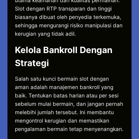
utama keamanan dan kualitas permainan.
Slot dengan RTP transparan dan tinggi
biasanya dibuat oleh penyedia terkemuka,
sehingga mengurangi risiko manipulasi dan
kerugian yang tidak adil.
Kelola Bankroll Dengan
Strategi
Salah satu kunci bermain slot dengan
aman adalah manajemen bankroll yang
baik. Tentukan batas harian atau per sesi
sebelum mulai bermain, dan jangan pernah
melebihi jumlah tersebut. Ini membantu
mengontrol kerugian dan memastikan
pengalaman bermain tetap menyenangkan.