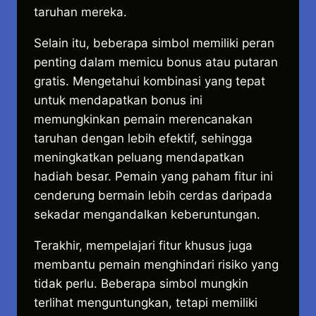
taruhan mereka.
Selain itu, beberapa simbol memiliki peran
penting dalam memicu bonus atau putaran
gratis. Mengetahui kombinasi yang tepat
untuk mendapatkan bonus ini
memungkinkan pemain merencanakan
taruhan dengan lebih efektif, sehingga
meningkatkan peluang mendapatkan
hadiah besar. Pemain yang paham fitur ini
cenderung bermain lebih cerdas daripada
sekadar mengandalkan keberuntungan.
Terakhir, mempelajari fitur khusus juga
membantu pemain menghindari risiko yang
tidak perlu. Beberapa simbol mungkin
terlihat menguntungkan, tetapi memiliki