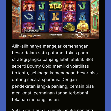
Alih-alih hanya mengejar kemenangan
besar dalam satu putaran, fokus pada
strategi jangka panjang lebih efektif. Slot
seperti Bounty Gold memiliki volatilitas
tertentu, sehingga kemenangan besar bisa
datang secara sporadis. Dengan
pendekatan jangka panjang, pemain bisa
menikmati permainan tanpa terbebani
tekanan menang instan.
Selain itu, bermain untuk jangka panjang