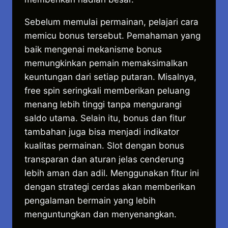
Sebelum memulai permainan, pelajari cara
memicu bonus tersebut. Pemahaman yang
baik mengenai mekanisme bonus
memungkinkan pemain memaksimalkan
keuntungan dari setiap putaran. Misalnya,
free spin seringkali memberikan peluang
menang lebih tinggi tanpa mengurangi
saldo utama. Selain itu, bonus dan fitur
tambahan juga bisa menjadi indikator
kualitas permainan. Slot dengan bonus
transparan dan aturan jelas cenderung
lebih aman dan adil. Menggunakan fitur ini
dengan strategi cerdas akan memberikan
pengalaman bermain yang lebih
menguntungkan dan menyenangkan.