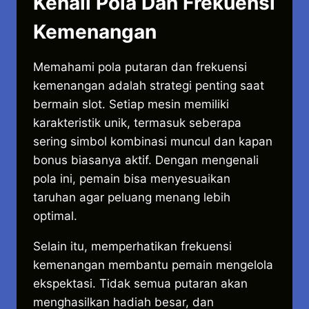
Kenali Pola Dan Frekuensi
Kemenangan
Memahami pola putaran dan frekuensi
kemenangan adalah strategi penting saat
bermain slot. Setiap mesin memiliki
karakteristik unik, termasuk seberapa
sering simbol kombinasi muncul dan kapan
bonus biasanya aktif. Dengan mengenali
pola ini, pemain bisa menyesuaikan
taruhan agar peluang menang lebih
optimal.
Selain itu, memperhatikan frekuensi
kemenangan membantu pemain mengelola
ekspektasi. Tidak semua putaran akan
menghasilkan hadiah besar, dan