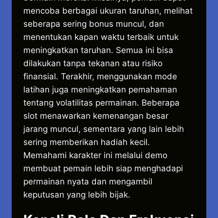
mencoba berbagai ukuran taruhan, melihat
seberapa sering bonus muncul, dan
menentukan kapan waktu terbaik untuk
meningkatkan taruhan. Semua ini bisa
dilakukan tanpa tekanan atau risiko
finansial. Terakhir, menggunakan mode
latihan juga meningkatkan pemahaman
tentang volatilitas permainan. Beberapa
slot menawarkan kemenangan besar
jarang muncul, sementara yang lain lebih
sering memberikan hadiah kecil.
Memahami karakter ini melalui demo
membuat pemain lebih siap menghadapi
permainan nyata dan mengambil
keputusan yang lebih bijak.