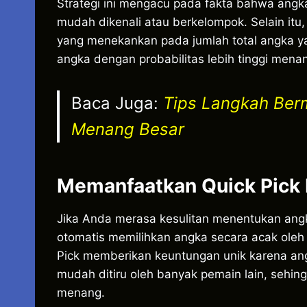
Strategi ini mengacu pada fakta bahwa ang
mudah dikenali atau berkelompok. Selain itu
yang menekankan pada jumlah total angka y
angka dengan probabilitas lebih tinggi mena
Baca Juga:
Tips Langkah Ber
Menang Besar
Memanfaatkan Quick Pick 
Jika Anda merasa kesulitan menentukan angka
otomatis memilihkan angka secara acak oleh
Pick memberikan keuntungan unik karena angk
mudah ditiru oleh banyak pemain lain, sehing
menang.