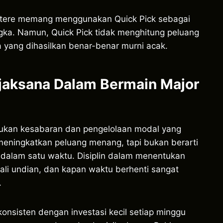
otere memang menggunakan Quick Pick sebagai
ka. Namun, Quick Pick tidak menghitung peluang
 yang dihasilkan benar-benar murni acak.
jaksana Dalam Bermain Major
ukan kesabaran dan pengelolaan modal yang
meningkatkan peluang menang, tapi bukan berarti
dalam satu waktu. Disiplin dalam menentukan
 kali undian, dan kapan waktu berhenti sangat
.
onsisten dengan investasi kecil setiap minggu