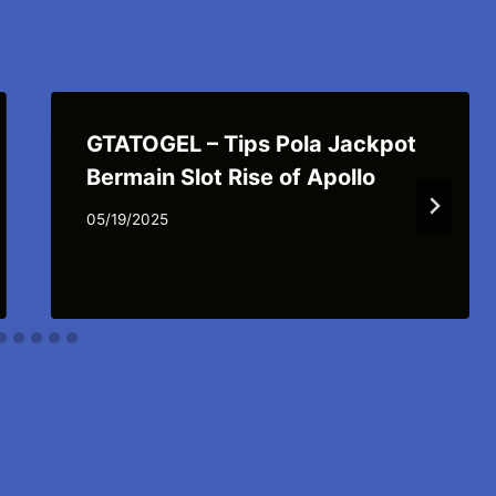
GTATOGEL – Tips Pola Jackpot
Bermain Slot Rise of Apollo
05/19/2025