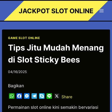
Skip
JACKPOT SLOT ONLINE
to
content
GAME SLOT ONLINE
Tips Jitu Mudah Menang
di Slot Sticky Bees
04/16/2025
Bagikan
W
F
M
T
S
L
X
Share
h
a
e
e
k
i
a
c
s
l
y
n
Permainan slot online kini semakin bervariasi