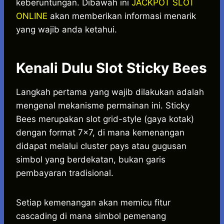
keberuntungan. Dibawah ini
JACKPOT SLOT
ONLINE
akan memberikan informasi menarik
yang wajib anda ketahui.
Kenali Dulu Slot Sticky Bees
Langkah pertama yang wajib dilakukan adalah
mengenal mekanisme permainan ini. Sticky
Bees merupakan slot grid-style (gaya kotak)
dengan format 7×7, di mana kemenangan
didapat melalui cluster pays atau gugusan
simbol yang berdekatan, bukan garis
pembayaran tradisional.
Setiap kemenangan akan memicu fitur
cascading di mana simbol pemenang