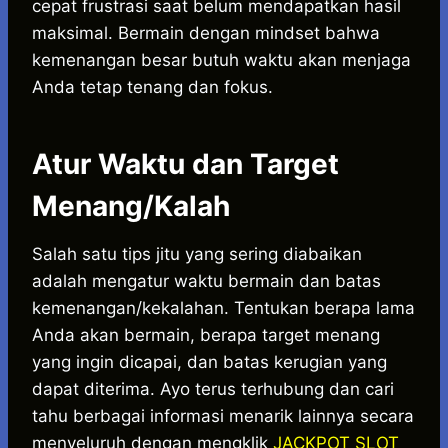
cepat frustrasi saat belum mendapatkan hasil
maksimal. Bermain dengan mindset bahwa
kemenangan besar butuh waktu akan menjaga
Anda tetap tenang dan fokus.
Atur Waktu dan Target
Menang/Kalah
Salah satu tips jitu yang sering diabaikan
adalah mengatur waktu bermain dan batas
kemenangan/kekalahan. Tentukan berapa lama
Anda akan bermain, berapa target menang
yang ingin dicapai, dan batas kerugian yang
dapat diterima. Ayo terus terhubung dan cari
tahu berbagai informasi menarik lainnya secara
menyeluruh dengan mengklik
JACKPOT SLOT