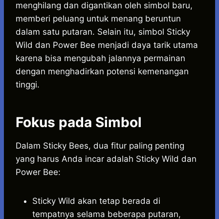
menghilang dan digantikan oleh simbol baru,
memberi peluang untuk menang beruntun
dalam satu putaran. Selain itu, simbol Sticky
Wild dan Power Bee menjadi daya tarik utama
karena bisa mengubah jalannya permainan
dengan menghadirkan potensi kemenangan
tinggi.
Fokus pada Simbol
Dalam Sticky Bees, dua fitur paling penting
yang harus Anda incar adalah Sticky Wild dan
Power Bee:
Sticky Wild akan tetap berada di
tempatnya selama beberapa putaran,