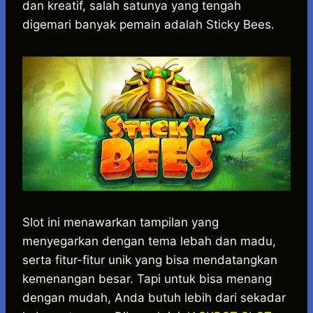
t
e
s
e
p
e
dan kreatif, salah satunya yang tengah
s
b
e
g
e
digemari banyak pemain adalah Sticky Bees.
A
o
n
r
p
o
g
a
p
k
e
m
r
Slot ini menawarkan tampilan yang
menyegarkan dengan tema lebah dan madu,
serta fitur-fitur unik yang bisa mendatangkan
kemenangan besar. Tapi untuk bisa menang
dengan mudah, Anda butuh lebih dari sekadar