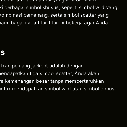
ki berbagai simbol khusus, seperti simbol wild yang
kombinasi pemenang, serta simbol scatter yang
ami bagaimana fitur-fitur ini bekerja agar Anda
ns
katkan peluang jackpot adalah dengan
mendapatkan tiga simbol scatter, Anda akan
awa kemenangan besar tanpa mempertaruhkan
 untuk mendapatkan simbol wild atau simbol bonus