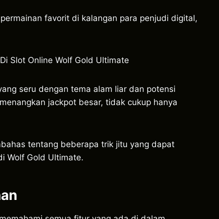
permainan favorit di kalangan para penjudi digital,
ng seru dengan tema alam liar dan potensi
menangkan jackpot besar, tidak cukup hanya
ahas tentang beberapa trik jitu yang dapat
 Wolf Gold Ultimate.
nan
 memahami semua fitur yang ada di dalam