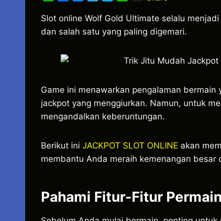
h
a
e
e
k
i
a
c
s
l
y
n
Slot online Wolf Gold Ultimate selalu menjadi 
t
e
s
e
p
e
dan salah satu yang paling digemari.
s
b
e
g
e
A
o
n
r
p
o
g
a
p
k
e
m
r
Game ini menawarkan pengalaman bermain ya
jackpot yang menggiurkan. Namun, untuk me
mengandalkan keberuntungan.
Berikut ini
JACKPOT SLOT ONLINE
akan memb
membantu Anda meraih kemenangan besar di
Pahami Fitur-Fitur Permai
Sebelum Anda mulai bermain, penting untuk