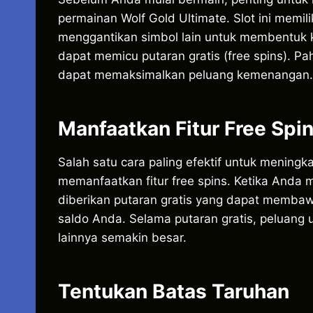
permainan Wolf Gold Ultimate. Slot ini memili
menggantikan simbol lain untuk membentuk 
dapat memicu putaran gratis (free spins). Pah
dapat memaksimalkan peluang kemenangan.
Manfaatkan Fitur Free Spi
Salah satu cara paling efektif untuk mening
memanfaatkan fitur free spins. Ketika Anda 
diberikan putaran gratis yang dapat memb
saldo Anda. Selama putaran gratis, peluang
lainnya semakin besar.
Tentukan Batas Taruhan