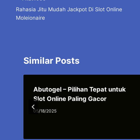
Post
Rahasia Jitu Mudah Jackpot Di Slot Online
navigation
Moleionaire
Similar Posts
Abutogel – Pilihan Tepat untuk
Slot Online Paling Gacor
05/18/2025