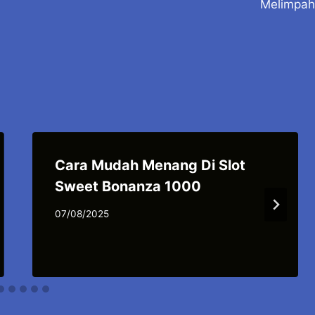
Melimpah
Cara Mudah Menang Di Slot
Sweet Bonanza 1000
07/08/2025