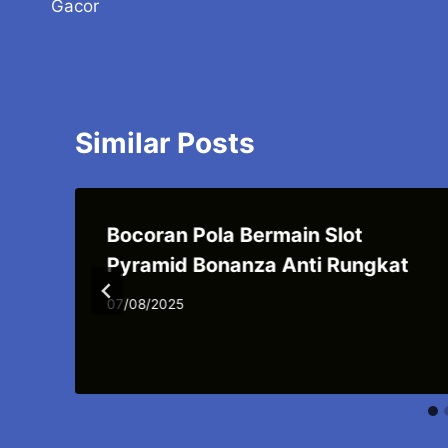
Gacor
Similar Posts
Bocoran Pola Bermain Slot
Pyramid Bonanza Anti Rungkat
07/08/2025