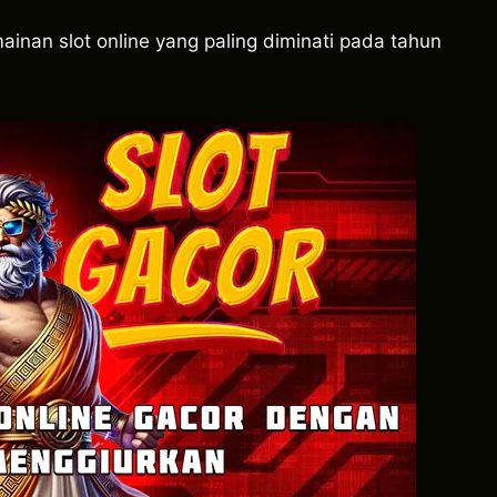
ainan slot online yang paling diminati pada tahun