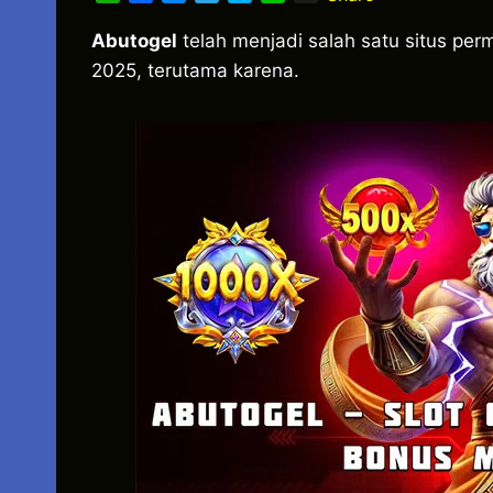
h
a
e
e
k
i
a
c
s
l
y
n
Abutogel
telah menjadi salah satu situs perm
t
e
s
e
p
e
2025, terutama karena.
s
b
e
g
e
A
o
n
r
p
o
g
a
p
k
e
m
r