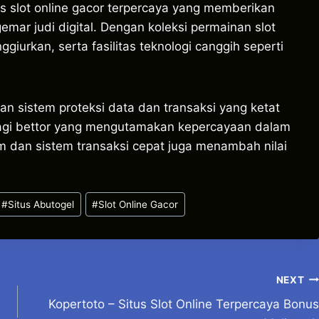
us slot online gacor terpercaya yang memberikan
mar judi digital. Dengan koleksi permainan slot
giurkan, serta fasilitas teknologi canggih seperti
an sistem proteksi data dan transaksi yang ketat
agi bettor yang mengutamakan kepercayaan dalam
 dan sistem transaksi cepat juga menambah nilai
#
Situs Abutogel
#
Slot Online Gacor
NEXT
Kopertoto – Situs Slot Online Terpercaya Bonus