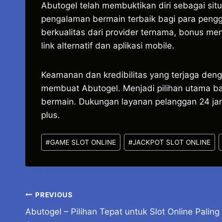
Abutogel telah membuktikan diri sebagai sit
pengalaman bermain terbaik bagi para pengge
berkualitas dari provider ternama, bonus meng
link alternatif dan aplikasi mobile.
Keamanan dan kredibilitas yang terjaga deng
membuat Abutogel. Menjadi pilihan utama b
bermain. Dukungan layanan pelanggan 24 jam
plus.
Post
#
GAME SLOT ONLINE
#
JACKPOT SLOT ONLINE
Tags:
Post
PREVIOUS
Abutogel – Pilihan Tepat untuk Slot Online Paling
navigation