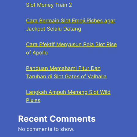
Slot Money Train 2
Cara Bermain Slot Emoji Riches agar
Jackpot Selalu Datang
Cara Efektif Menyusun Pola Slot Rise
of Apollo
Panduan Memahami Fitur Dan
Taruhan di Slot Gates of Valhalla
Langkah Ampuh Menang Slot Wild
Pixies
Recent Comments
No comments to show.