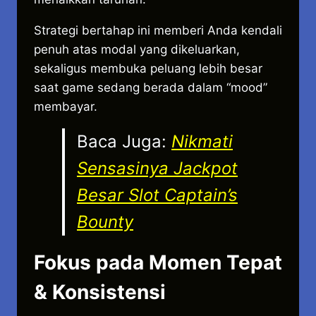
Strategi bertahap ini memberi Anda kendali
penuh atas modal yang dikeluarkan,
sekaligus membuka peluang lebih besar
saat game sedang berada dalam “mood”
membayar.
Baca Juga:
Nikmati
Sensasinya Jackpot
Besar Slot Captain’s
Bounty
Fokus pada Momen Tepat
& Konsistensi