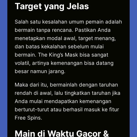
Target yang Jelas
Salah satu kesalahan umum pemain adalah
bermain tanpa rencana. Pastikan Anda
menetapkan modal awal, target menang,
dan batas kekalahan sebelum mulai
bermain. The King’s Mask bisa sangat
volatil, artinya kemenangan bisa datang
besar namun jarang.
Maka dari itu, bermainlah dengan taruhan
rendah di awal, lalu tingkatkan taruhan jika
Anda mulai mendapatkan kemenangan
berturut-turut atau berhasil masuk ke fitur
Free Spins.
Main di Waktu Gacor &