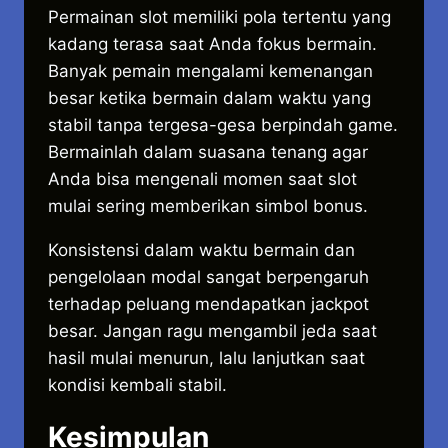
Permainan slot memiliki pola tertentu yang
kadang terasa saat Anda fokus bermain.
Banyak pemain mengalami kemenangan
besar ketika bermain dalam waktu yang
stabil tanpa tergesa-gesa berpindah game.
Bermainlah dalam suasana tenang agar
Anda bisa mengenali momen saat slot
mulai sering memberikan simbol bonus.
Konsistensi dalam waktu bermain dan
pengelolaan modal sangat berpengaruh
terhadap peluang mendapatkan jackpot
besar. Jangan ragu mengambil jeda saat
hasil mulai menurun, lalu lanjutkan saat
kondisi kembali stabil.
Kesimpulan