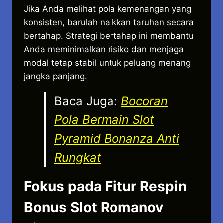
Jika Anda melihat pola kemenangan yang
konsisten, barulah naikkan taruhan secara
bertahap. Strategi bertahap ini membantu
Anda meminimalkan risiko dan menjaga
modal tetap stabil untuk peluang menang
jangka panjang.
Baca Juga:
Bocoran
Pola Bermain Slot
Pyramid Bonanza Anti
Rungkat
Fokus pada Fitur Respin
Bonus Slot Romanov