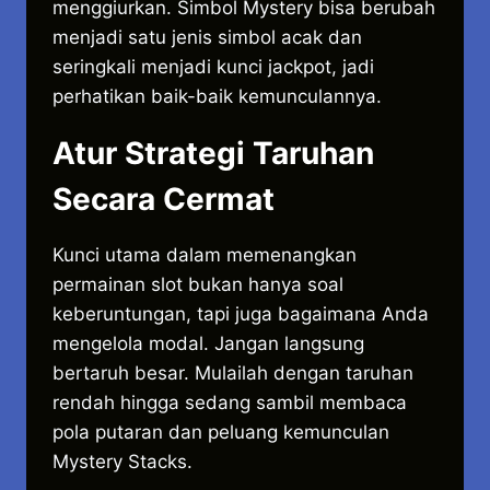
menggiurkan. Simbol Mystery bisa berubah
menjadi satu jenis simbol acak dan
seringkali menjadi kunci jackpot, jadi
perhatikan baik-baik kemunculannya.
Atur Strategi Taruhan
Secara Cermat
Kunci utama dalam memenangkan
permainan slot bukan hanya soal
keberuntungan, tapi juga bagaimana Anda
mengelola modal. Jangan langsung
bertaruh besar. Mulailah dengan taruhan
rendah hingga sedang sambil membaca
pola putaran dan peluang kemunculan
Mystery Stacks.