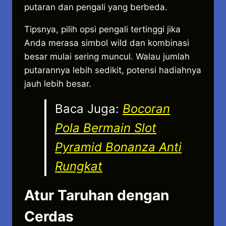
putaran dan pengali yang berbeda.
Tipsnya, pilih opsi pengali tertinggi jika
Anda merasa simbol wild dan kombinasi
besar mulai sering muncul. Walau jumlah
putarannya lebih sedikit, potensi hadiahnya
jauh lebih besar.
Baca Juga:
Bocoran
Pola Bermain Slot
Pyramid Bonanza Anti
Rungkat
Atur Taruhan dengan
Cerdas