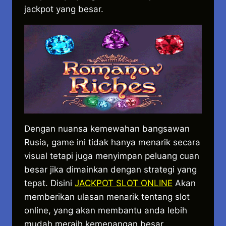
jackpot yang besar.
Dengan nuansa kemewahan bangsawan
Rusia, game ini tidak hanya menarik secara
visual tetapi juga menyimpan peluang cuan
besar jika dimainkan dengan strategi yang
tepat. Disini
JACKPOT SLOT ONLINE
Akan
memberikan ulasan menarik tentang slot
online, yang akan membantu anda lebih
mudah meraih kemenangan besar.