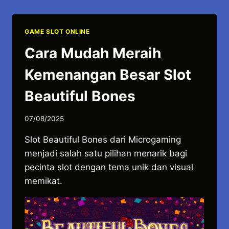
GAME SLOT ONLINE
Cara Mudah Meraih
Kemenangan Besar Slot
Beautiful Bones
07/08/2025
Slot Beautiful Bones dari Microgaming
menjadi salah satu pilihan menarik bagi
pecinta slot dengan tema unik dan visual
memikat.