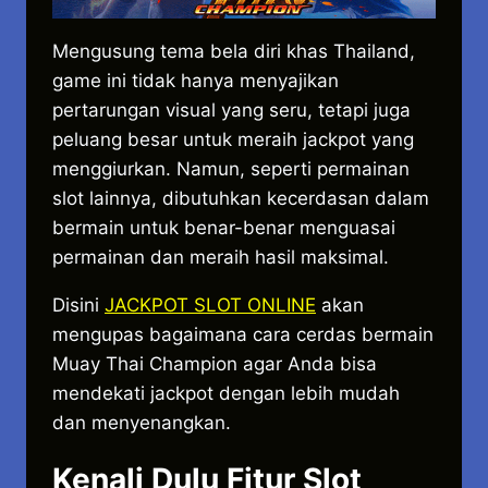
Mengusung tema bela diri khas Thailand,
game ini tidak hanya menyajikan
pertarungan visual yang seru, tetapi juga
peluang besar untuk meraih jackpot yang
menggiurkan. Namun, seperti permainan
slot lainnya, dibutuhkan kecerdasan dalam
bermain untuk benar-benar menguasai
permainan dan meraih hasil maksimal.
Disini
JACKPOT SLOT ONLINE
akan
mengupas bagaimana cara cerdas bermain
Muay Thai Champion agar Anda bisa
mendekati jackpot dengan lebih mudah
dan menyenangkan.
Kenali Dulu Fitur Slot