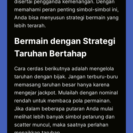
disertai pengganda kemenangan. Dengan
memahami peran penting simbol-simbol ini,
Anda bisa menyusun strategi bermain yang
lebih terarah.
Bermain dengan Strategi
Taruhan Bertahap
Cara cerdas berikutnya adalah mengelola
taruhan dengan bijak. Jangan terburu-buru
memasang taruhan besar hanya karena
mengejar jackpot. Mulailah dengan nominal
rendah untuk membaca pola permainan.
Jika dalam beberapa putaran Anda mulai
melihat lebih banyak simbol petarung dan
scatter muncul, maka saatnya perlahan
menaikkan taruhan.