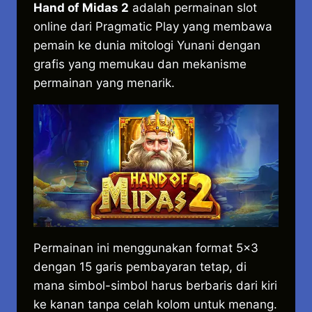
Hand of Midas 2
adalah permainan slot
online dari Pragmatic Play yang membawa
pemain ke dunia mitologi Yunani dengan
grafis yang memukau dan mekanisme
permainan yang menarik.
Permainan ini menggunakan format 5×3
dengan 15 garis pembayaran tetap, di
mana simbol-simbol harus berbaris dari kiri
ke kanan tanpa celah kolom untuk menang.