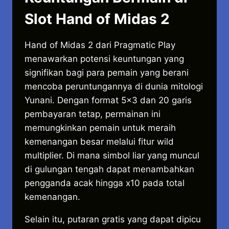
Slot Hand of Midas 2
Hand of Midas 2 dari Pragmatic Play
menawarkan potensi keuntungan yang
signifikan bagi para pemain yang berani
mencoba peruntungannya di dunia mitologi
Yunani. Dengan format 5×3 dan 20 garis
pembayaran tetap, permainan ini
memungkinkan pemain untuk meraih
kemenangan besar melalui fitur wild
multiplier. Di mana simbol liar yang muncul
di gulungan tengah dapat menambahkan
pengganda acak hingga x10 pada total
kemenangan.
Selain itu, putaran gratis yang dapat dipicu