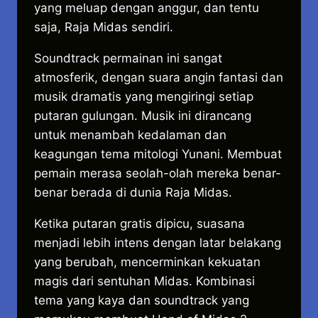
yang meluap dengan anggur, dan tentu
saja, Raja Midas sendiri.
Soundtrack permainan ini sangat
atmosferik, dengan suara angin fantasi dan
musik dramatis yang mengiringi setiap
putaran gulungan. Musik ini dirancang
untuk menambah kedalaman dan
keagungan tema mitologi Yunani. Membuat
pemain merasa seolah-olah mereka benar-
benar berada di dunia Raja Midas.
Ketika putaran gratis dipicu, suasana
menjadi lebih intens dengan latar belakang
yang berubah, mencerminkan kekuatan
magis dari sentuhan Midas. Kombinasi
tema yang kaya dan soundtrack yang