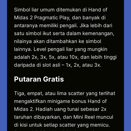
Simbol liar umum ditemukan di Hand of
Midas 2 Pragmatic Play, dan banyak di
antaranya memiliki pengali. Jika lebih dari
satu simbol ikut serta dalam kemenangan,
nilainya akan ditambahkan ke simbol
lainnya. Level pengali liar yang mungkin
adalah 2x, 3x, 5x, atau 10x, dan lebih tinggi
daripada di slot asli – 1x, 2x, atau 3x.
Putaran Gratis
Tiga, empat, atau lima scatter yang terlihat
mengaktifkan minigame bonus Hand of
Midas 2. Hadiah uang tunai sebesar 2x
taruhan dibayarkan, dan Mini Reel muncul
di kisi untuk setiap scatter yang memicu.