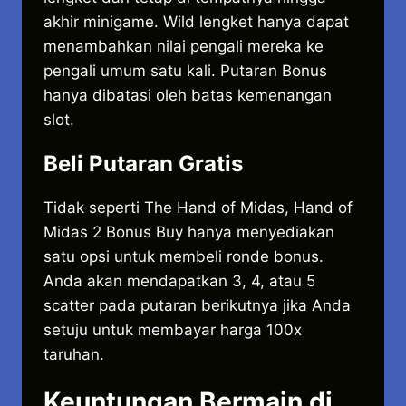
akhir minigame. Wild lengket hanya dapat
menambahkan nilai pengali mereka ke
pengali umum satu kali. Putaran Bonus
hanya dibatasi oleh batas kemenangan
slot.
Beli Putaran Gratis
Tidak seperti The Hand of Midas, Hand of
Midas 2 Bonus Buy hanya menyediakan
satu opsi untuk membeli ronde bonus.
Anda akan mendapatkan 3, 4, atau 5
scatter pada putaran berikutnya jika Anda
setuju untuk membayar harga 100x
taruhan.
Keuntungan Bermain di