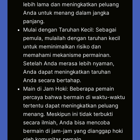
lebih lama dan meningkatkan peluang
Anda untuk menang dalam jangka
panjang.
Mulai dengan Taruhan Kecil: Sebagai
pemula, mulailah dengan taruhan kecil
untuk meminimalkan risiko dan
memahami mekanisme permainan.
Setelah Anda merasa lebih nyaman,
Anda dapat meningkatkan taruhan
Anda secara bertahap.
Main di Jam Hoki: Beberapa pemain
percaya bahwa bermain di waktu-waktu
tertentu dapat meningkatkan peluang
menang. Meskipun ini tidak terbukti
secara ilmiah, Anda bisa mencoba
bermain di jam-jam yang dianggap hoki
oleh komunitas pemain.