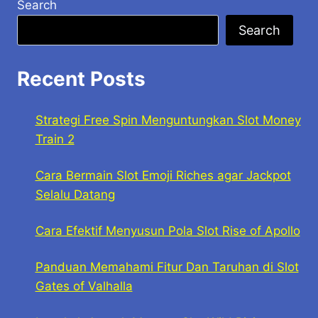
Search
Search
Recent Posts
Strategi Free Spin Menguntungkan Slot Money
Train 2
Cara Bermain Slot Emoji Riches agar Jackpot
Selalu Datang
Cara Efektif Menyusun Pola Slot Rise of Apollo
Panduan Memahami Fitur Dan Taruhan di Slot
Gates of Valhalla