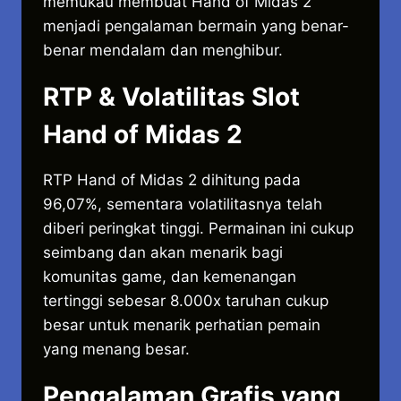
memukau membuat Hand of Midas 2
menjadi pengalaman bermain yang benar-
benar mendalam dan menghibur.
RTP & Volatilitas Slot
Hand of Midas 2
RTP Hand of Midas 2 dihitung pada
96,07%, sementara volatilitasnya telah
diberi peringkat tinggi. Permainan ini cukup
seimbang dan akan menarik bagi
komunitas game, dan kemenangan
tertinggi sebesar 8.000x taruhan cukup
besar untuk menarik perhatian pemain
yang menang besar.
Pengalaman Grafis yang