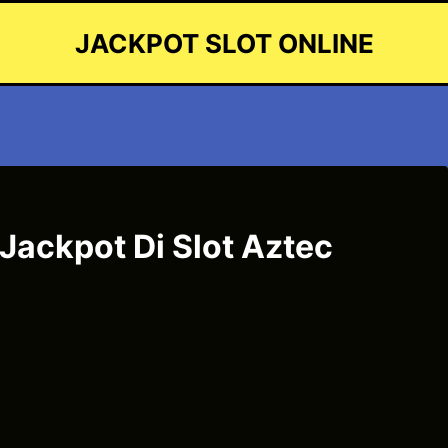
JACKPOT SLOT ONLINE
Jackpot Di Slot Aztec