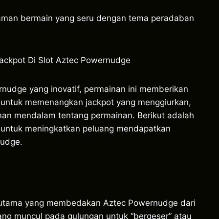
aman bermain yang seru dengan tema peradaban
nudge yang inovatif, permainan ini memberikan
, untuk memenangkan jackpot yang menggiurkan,
man mendalam tentang permainan. Berikut adalah
an untuk meningkatkan peluang mendapatkan
nudge.
n utama yang membedakan Aztec Powernudge dari
 yang muncul pada gulungan untuk “bergeser” atau