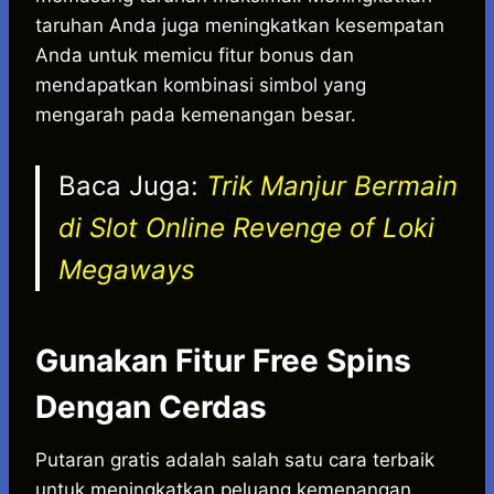
taruhan Anda juga meningkatkan kesempatan
Anda untuk memicu fitur bonus dan
mendapatkan kombinasi simbol yang
mengarah pada kemenangan besar.
Baca Juga:
Trik Manjur Bermain
di Slot Online Revenge of Loki
Megaways
Gunakan Fitur Free Spins
Dengan Cerdas
Putaran gratis adalah salah satu cara terbaik
untuk meningkatkan peluang kemenangan