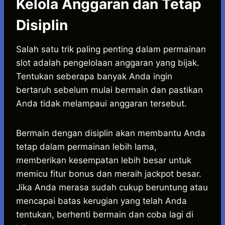
Kelola Anggaran dan Tetap
Disiplin
Salah satu trik paling penting dalam permainan
slot adalah pengelolaan anggaran yang bijak.
Tentukan seberapa banyak Anda ingin
bertaruh sebelum mulai bermain dan pastikan
Anda tidak melampaui anggaran tersebut.
Bermain dengan disiplin akan membantu Anda
tetap dalam permainan lebih lama,
memberikan kesempatan lebih besar untuk
memicu fitur bonus dan meraih jackpot besar.
Jika Anda merasa sudah cukup beruntung atau
mencapai batas kerugian yang telah Anda
tentukan, berhenti bermain dan coba lagi di