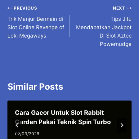
Post
PREVIOUS
NEXT
Trik Manjur Bermain di
Tips Jitu
navigation
Slot Online Revenge of
Mendapatkan Jackpot
Loki Megaways
Di Slot Aztec
Powernudge
Similar Posts
Cara Gacor Untuk Slot Rabbit
Garden Pakai Teknik Spin Turbo
02/03/2026